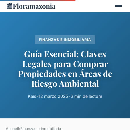
📰
Floramazonia
FINANZAS E INMOBILIARIA
Guía Esencial: Claves
Legales para Comprar
Propiedades en Áreas de
Riesgo Ambiental
Kaïs
•
12 marzo 2025
•
6 min de lecture
Accueil
›
Finanzas e inmobiliaria