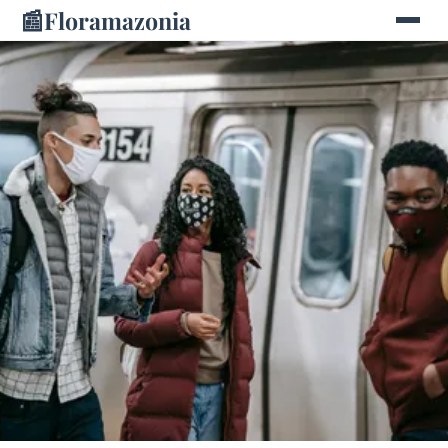
📰
Floramazonia